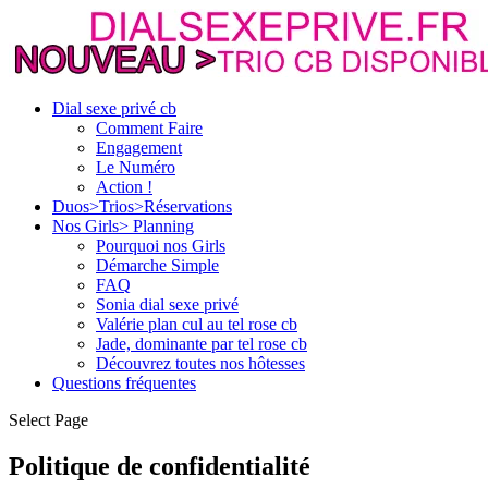
Dial sexe privé cb
Comment Faire
Engagement
Le Numéro
Action !
Duos>Trios>Réservations
Nos Girls> Planning
Pourquoi nos Girls
Démarche Simple
FAQ
Sonia dial sexe privé
Valérie plan cul au tel rose cb
Jade, dominante par tel rose cb
Découvrez toutes nos hôtesses
Questions fréquentes
Select Page
Politique de confidentialité